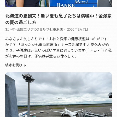
北海道の夏到来！暑い夏も息子たちは満喫中！金澤家
の夏の過ごし方
北斗市-函館エリア DDセルフ七重浜店
2026年8月7日
みなさまお久しぶりです！お体と愛車の健康状態はいかがです
か？？ 「あったか七重浜診療所」ナース金澤です♪ 夏休みが始
まり、子供達は元気いっぱい学童に通っています(｀・ω・´)ゞ 私
がお休みの日は、子供は学童もお休みして、…
続きを読む