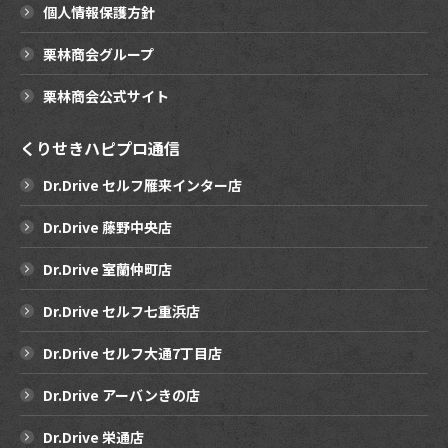
個人情報保護方針
栗林商会グループ
栗林商会公式サイト
くりせきハピプロ通信
Dr.Drive セルフ雁来インター店
Dr.Drive 藤野中央店
Dr.Drive 室蘭仲町店
Dr.Drive セルフ七重浜店
Dr.Drive セルフ大通7丁目店
Dr.Drive アーバンきの店
Dr.Drive 栄通店